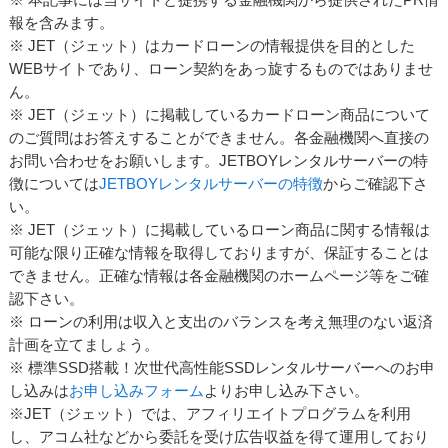
報を含みます。
※ JET（ジェット）はカードローンの情報提供を目的とした
WEBサイトであり、ローン契約をあっ旋するものではありませ
ん。
※ JET（ジェット）に掲載しているカードローン商品について
のご質問はお答えすることができません。各金融機関へ直接の
お問い合わせをお願いします。JETBOYレンタルサーバーの特
徴については
JETBOYレンタルサーバーの特徴
からご確認下さ
い。
※ JET（ジェット）に掲載しているローン商品に関する情報は
可能な限り正確な情報を取得しておりますが、保証することは
できません。正確な情報は各金融機関のホームページ等をご確
認下さい。
※ ローンの利用は収入と支出のバランスを考え無理のない返済
計画を立てましょう。
※ 標準SSD搭載！次世代高性能SSDレンタルサーバーへのお申
し込みは
お申し込みフォーム
よりお申し込み下さい。
※JET（ジェット）では、アフィリエイトプログラムを利用
し、アコム社などから委託を受け広告収益を得て運用しており