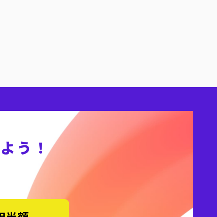
しよう！
用半額