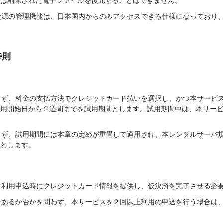
たは削除された電子ファイルを復元することはできません。
バ資源の管理機能は、日本国内からのみアクセスできる仕様になっており
特則
わらず、料金の支払方法でクレジットカード払いを選択し、かつ本サービ
利用開始日から２週間までを試用期間とします。試用期間中は、本サー
わらず、試用期間には本章の定めが重畳して適用され、本レンタルサーバ
のとします。
合、利用申込時にクレジットカード情報を提供し、仮決済を完了させる必
中であるか否かを問わず、本サービスを２回以上利用の申込を行う場合は