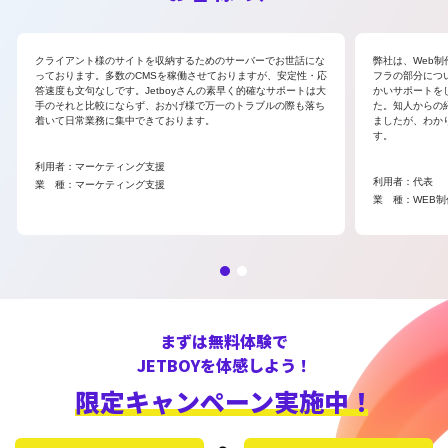
クライアント様のサイトを収納するためのサーバーでお世話にな
弊社は、Web
っております。多数のCMSを稼働させておりますが、安定性・応
フラの部分につ
答速度も文句なしです。Jetboyさんの素早く的確なサポートは大
かいサポートを
手のそれと比較にならず、おかげ様で万一のトラブルの際も落ち
た。知人からの紹
着いて日常業務に集中できております。
ましたが、わか
す。
利用者：マーケティング支援
利用者：代表
業 種：マーケティング支援
業 種：WEB制
まずは無料体験で
JETBOYを体感しよう！
限定キャンペーン実施中！