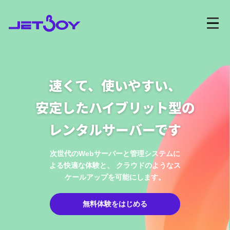
無料体験お申し込み
速くて、使いやすい、
ログインはこちら
安定したハイブリット型の
ホーム
レンタルサーバーです
特徴
次世代のWebサーバーと管理システムに
よる快適な体験と、
クラウドのようなス
機能
ケールアップを可能にします。
プラン・料金
無料体験をはじめる
サポート